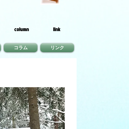
column
link
コラム
リンク