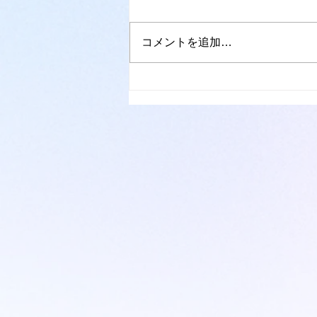
がありますが、心理臨床の根本的
な能力値は、おそらく以下の3要
コメントを追加…
因、すなわち①(素質)、②(技
能)、③(精神力)をいかに高い水準
で統合できるか、その度合いによ
り規定されてくるように思いま
す。 ①素質：気質(外部刺激に対
する生得的反応傾向・様式)+遺...