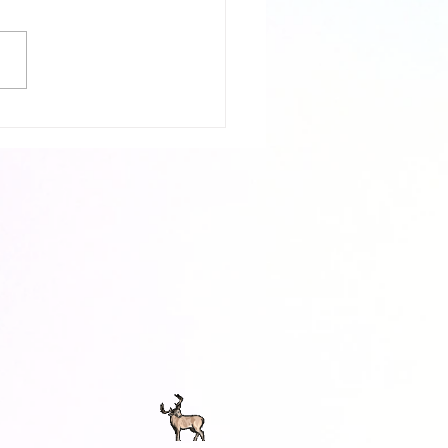
sty Nail` という曲にはまって
‘Endress Rain'をはじめ,X
pan の曲は、まるで魂の叫びの
です。