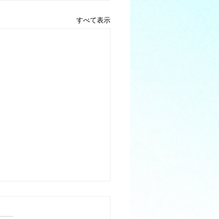
すべて表示
apanの曲
紅白で聴いた,X Japan の