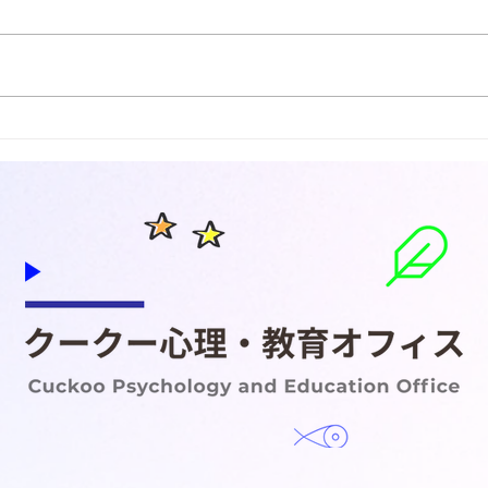
日がなく、雪も異常に少なく、や
`Ru
はり温暖化の脅威が迫っているの
います.
を感じます。自分の幼少期は東京
Ja
でも冬に30〜40cm雪が積もるの
よう
は普通でした。