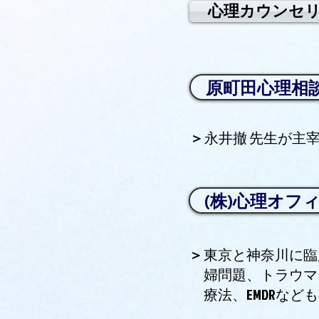
心理カウンセ
原町田心理相
​＞
​永井撤 先生が
(株)心理オフ
​＞
東京と神奈川に臨
婦問題、トラウマ
療法、EMDRなど