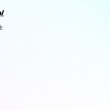
p/
士
。