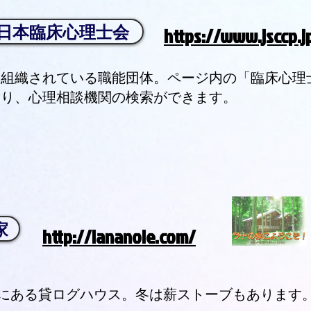
 日本臨床心理士会
https://www.jsccp.j
り組織されている職能団体。ページ内の「臨床心理
より、心理相談機関の検索ができます。
家
http://lananoie.com/
にある貸ログハウス。冬は薪ストーブもあります