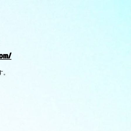
com/
。​