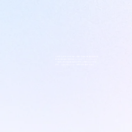
心理学 心理系大学院 編入 受験 予備校 塾 個別指導 関
東 東京都 都内 世田谷区 カウンセリング カウンセラ
ー 臨床心理士指定校 臨床心理学 心理療法 おすすめ
評判 公認心理士 口コミ 資格 対策 通学 社会人