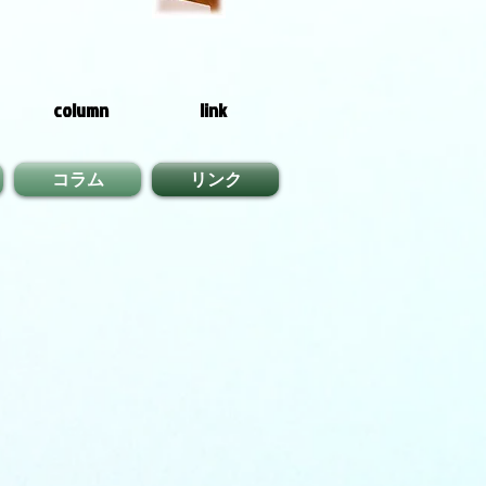
column
link
コラム
リンク