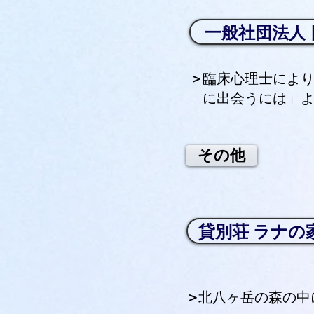
一般社団法人
​＞
​臨床心理士によ
に出会うには」
その他
貸別荘 ラナの
​＞
北八ヶ岳の森の中