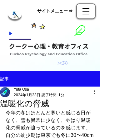
​サイトメニュー ⇒
記事
Yuta Osa
2024年1月23日
読了時間: 1分
温暖化の脅威
今年の冬はほとんど寒いと感じる日が
なく、雪も異常に少なく、やはり温暖
化の脅威が迫っているのを感じます。
自分の幼少期は東京でも冬に30〜40cm